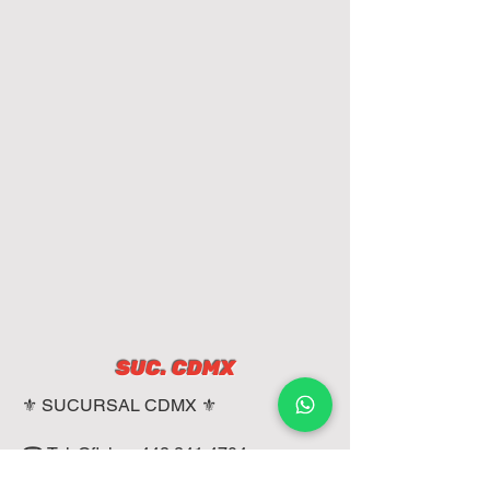
SUC. CDMX
⚜️ SUCURSAL CDMX ⚜️
☎ Tel. Oficina:
442 241 4704
📲 WhatsApp: 5575050503 Y