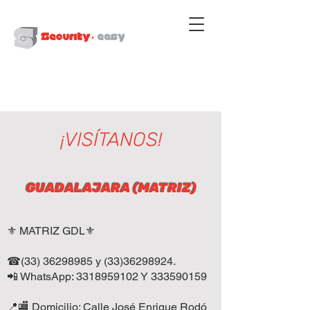
¡VISÍTANOS!
GUADALAJARA (
MATRIZ)
⚜️ MATRIZ GDL⚜️
☎(33) 36298985 y (33)36298924.
📲 WhatsApp:
3318959102
Y
333590159
📍🏬 Domicilio: Calle José Enrique Rodó