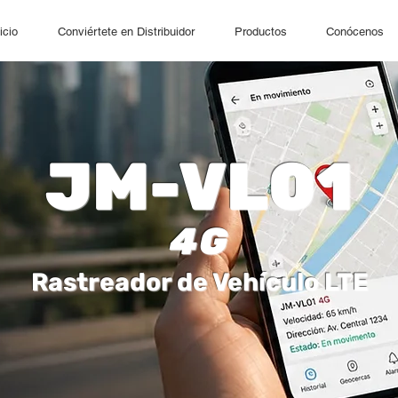
icio
Conviértete en Distribuidor
Productos
Conócenos
JM-VL01
4G
Rastreador de Vehículo LTE